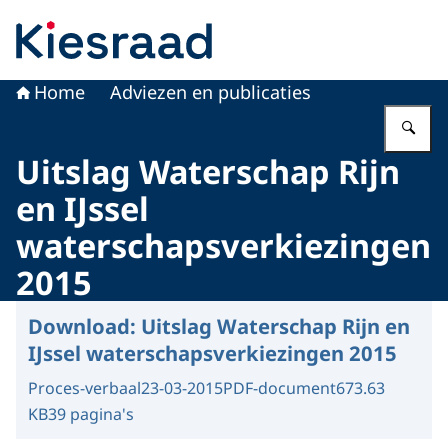
Naar de homepage van Kiesraad.nl
Home
Adviezen en publicaties
Vu
Uitslag Waterschap Rijn
en IJssel
waterschapsverkiezingen
2015
Download:
Uitslag Waterschap Rijn en
IJssel waterschapsverkiezingen 2015
Proces-verbaal
23-03-2015
PDF-document
673.63
KB
39 pagina's