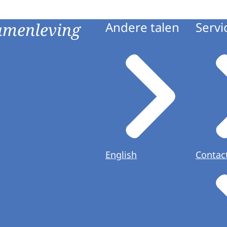
amenleving
Andere talen
Servi
English
Contac