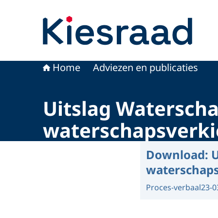
Naar de homepage van Kiesraad.nl
Home
Adviezen en publicaties
Uitslag Waterscha
waterschapsverki
Download:
U
waterschaps
Proces-verbaal
23-0