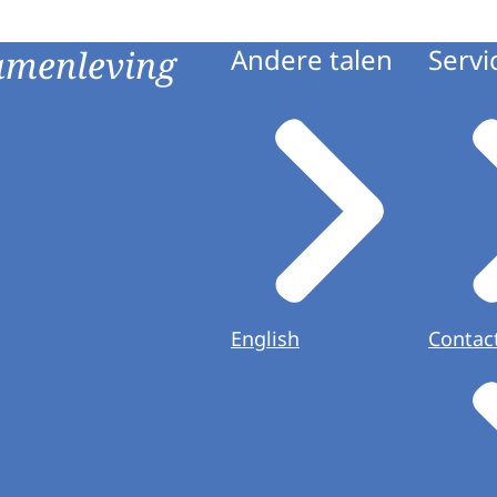
amenleving
Andere talen
Servi
English
Contac