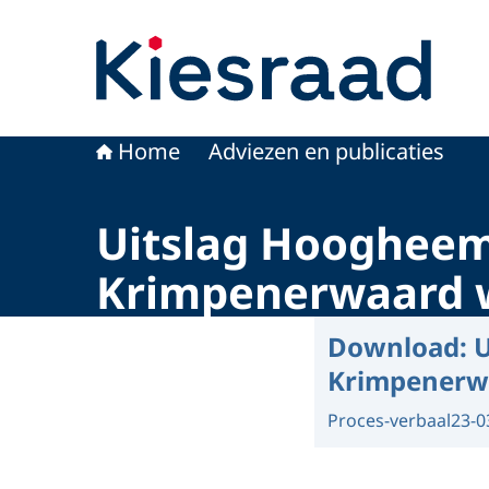
Naar de homepage van Kiesraad.nl
Home
Adviezen en publicaties
Uitslag Hoogheem
Krimpenerwaard w
Download:
U
Krimpenerwa
Proces-verbaal
23-0