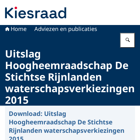
Naar de homepage van Kiesraad.nl
Home
Adviezen en publicaties
Vu
Uitslag
Hoogheemraadschap De
Stichtse Rijnlanden
waterschapsverkiezingen
2015
Download:
Uitslag
Hoogheemraadschap De Stichtse
Rijnlanden waterschapsverkiezingen
2015