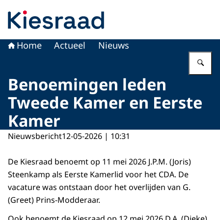
Naar de homepage van Kiesraad.nl
Home
Actueel
Nieuws
Vu
Benoemingen leden
Tweede Kamer en Eerste
Kamer
Nieuwsbericht
12-05-2026 | 10:31
De Kiesraad benoemt op 11 mei 2026 J.P.M. (Joris)
Steenkamp als Eerste Kamerlid voor het CDA. De
vacature was ontstaan door het overlijden van G.
(Greet) Prins-Modderaar.
Ook benoemt de Kiesraad op 12 mei 2026 D.A. (Dieke)