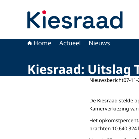
Naar de homepage van Kiesraad.nl
Home
Actueel
Nieuws
Kiesraad: Uitsla
Nieuwsbericht
07-11-
De Kiesraad stelde o
Kamerverkiezing van 
Het opkomstpercenta
brachten 10.640.324 