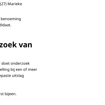
 (27) Marieke
de benoeming
didaat.
zoek van
r doet onderzoek
lling bij een of meer
epaste uitslag
t bijeen.