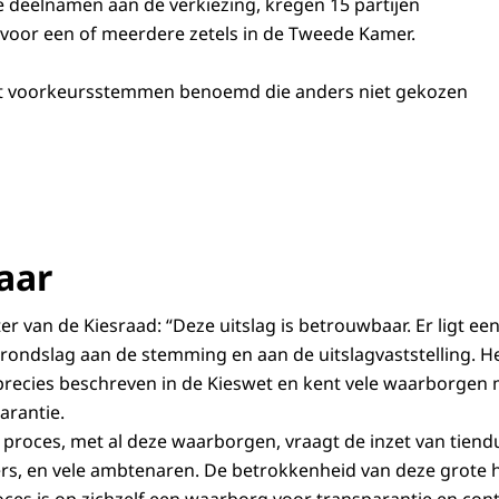
ie deelnamen aan de verkiezing, kregen 15 partijen
oor een of meerdere zetels in de Tweede Kamer.
et voorkeursstemmen benoemd die anders niet gekozen
ad
aar
er van de Kiesraad: “Deze uitslag is betrouwbaar. Er ligt e
rondslag aan de stemming en aan de uitslagvaststelling. H
 precies beschreven in de Kieswet en kent vele waarborgen 
arantie.
t proces, met al deze waarborgen, vraagt de inzet van tie
igers, en vele ambtenaren. De betrokkenheid van deze grot