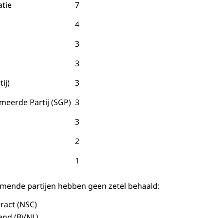
tie
7
4
3
3
ij)
3
meerde Partij (SGP)
3
3
2
1
mende partijen hebben geen zetel behaald:
Contract (NSC)
and (BVNL)