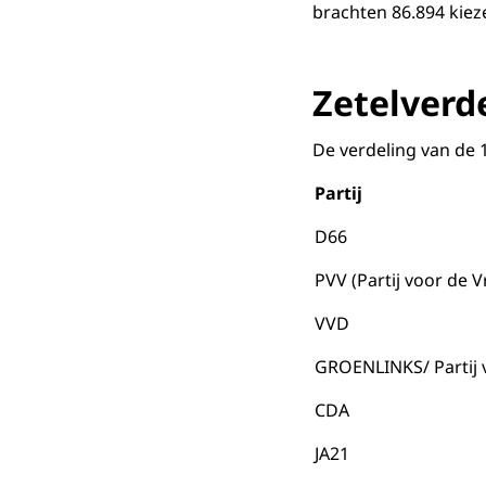
brachten 86.894 kieze
Zetelverd
De verdeling van de 15
Partij
D66
PVV (Partij voor de Vr
VVD
GROENLINKS/ Partij 
CDA
JA21