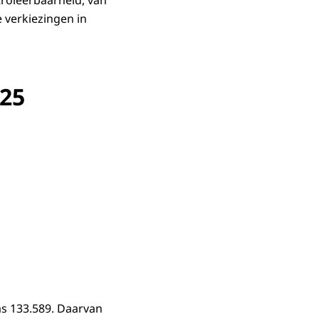
troleerbaarheid, van
 verkiezingen in
025
as 133.589. Daarvan