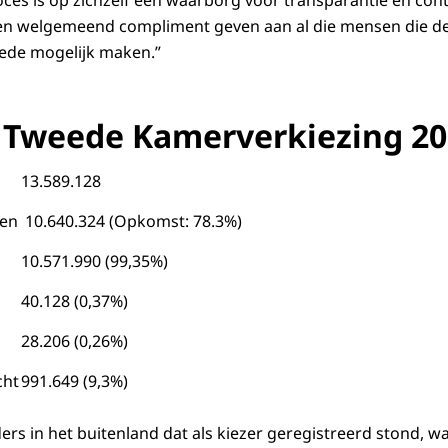
roces is op zichzelf een waarborg voor transparantie en con
een welgemeend compliment geven aan al die mensen die de
mede mogelijk maken.”
 Tweede Kamerverkiezing 2
13.589.128
men
10.640.324 (Opkomst: 78.3%)
10.571.990 (99,35%)
40.128 (0,37%)
28.206 (0,26%)
cht
991.649 (9,3%)
ers in het buitenland dat als kiezer geregistreerd stond, w