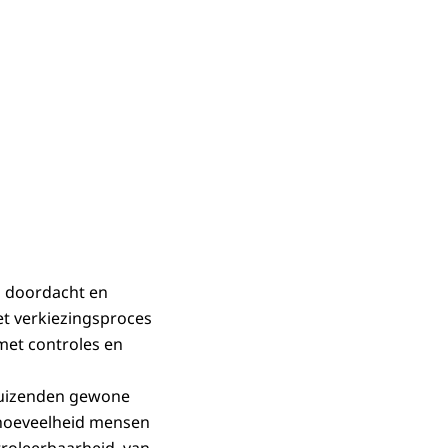
en doordacht en
et verkiezingsproces
met controles en
nduizenden gewone
e hoeveelheid mensen