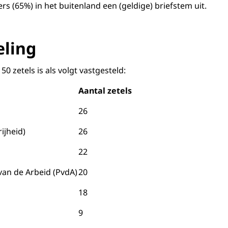
rs (65%) in het buitenland een (geldige) briefstem uit.
eling
0 zetels is als volgt vastgesteld:
Aantal zetels
26
ijheid)
26
22
van de Arbeid (PvdA)
20
18
9