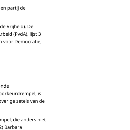
een partij de
de Vrijheid). De
beid (PvdA), lijst 3
Forum voor Democratie,
oende
oorkeurdrempel, is
verige zetels van de
mpel, die anders niet
32) Barbara