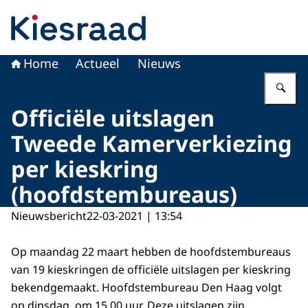
Naar de homepage van Kiesraad.nl
Home
Actueel
Nieuws
Vu
Officiële uitslagen
Tweede Kamerverkiezing
per kieskring
(hoofdstembureaus)
Nieuwsbericht
22-03-2021 | 13:54
Op maandag 22 maart hebben de hoofdstembureaus
van 19 kieskringen de officiële uitslagen per kieskring
bekendgemaakt. Hoofdstembureau Den Haag volgt
op dinsdag, om 15.00 uur. Deze uitslagen zijn