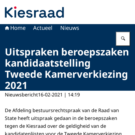
Naar de homepage van Kiesraad.nl
Home
Actueel
Nieuws
Vu
Uitspraken beroepszaken
kandidaatstelling
Tweede Kamerverkiezing
2021
Nieuwsbericht
16-02-2021 | 14:19
De Afdeling bestuursrechtspraak van de Raad van
State heeft uitspraak gedaan in de beroepszaken
tegen de Kiesraad over de geldigheid van de
kandidatenlijsten voor de Tweede Kamerverkiezing