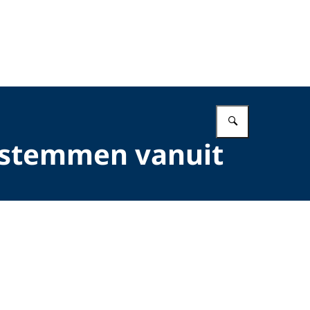
Vul in wat 
 stemmen vanuit