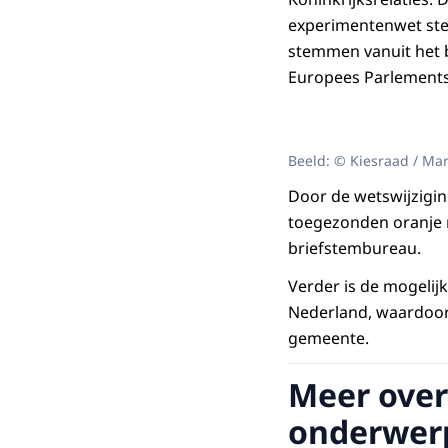
experimentenwet stem
stemmen vanuit het 
Europees Parlements
Beeld: © Kiesraad / Mar
Door de wetswijzigin
toegezonden oranje 
briefstembureau.
Verder is de mogelij
Nederland, waardoor
gemeente.
Meer over
onderwer