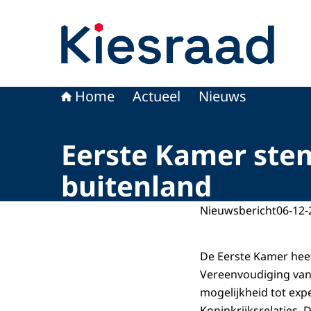
Naar de homepage van Kiesraad.nl
Home
Actueel
Nieuws
Eerste Kamer ste
buitenland
Nieuwsbericht
06-12-
De Eerste Kamer hee
Vereenvoudiging van
mogelijkheid tot exp
Koninkrijksrelaties. D