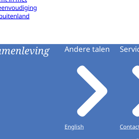
eenvoudiging
buitenland
amenleving
Andere talen
Servi
English
Contac