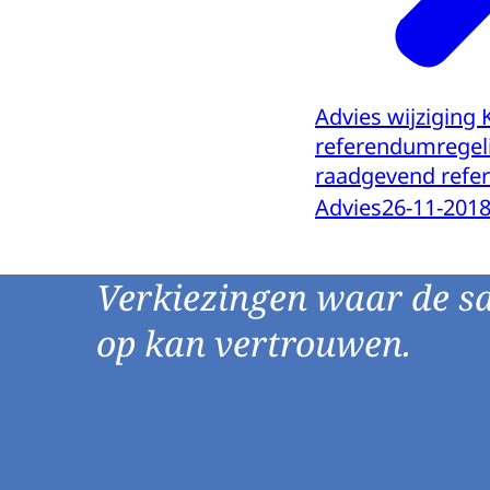
Advies wijziging 
referendumregeli
raadgevend ref
Advies
26-11-201
Verkiezingen waar de s
op kan vertrouwen.