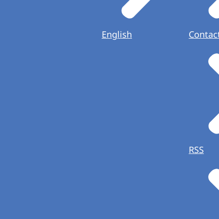
English
Contac
RSS