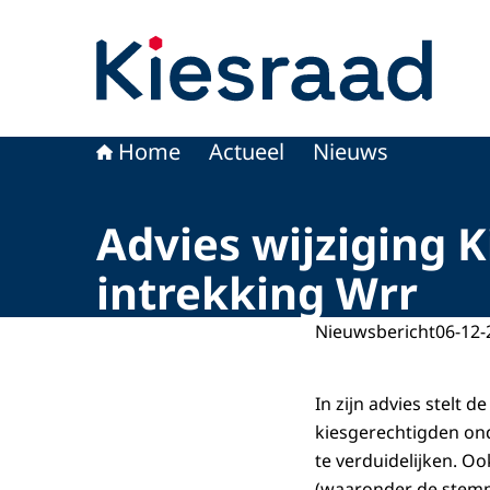
Naar de homepage van Kiesraad.nl
Home
Actueel
Nieuws
Advies wijziging K
intrekking Wrr
Nieuwsbericht
06-12-
In zijn advies stelt
kiesgerechtigden on
te verduidelijken. O
(waaronder de stempa