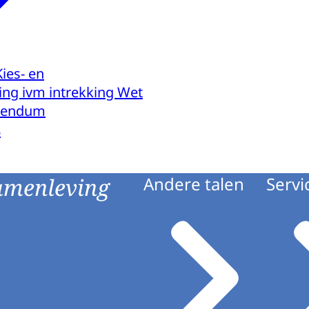
Kies- en
ng ivm intrekking Wet
erendum
8
amenleving
Andere talen
Servi