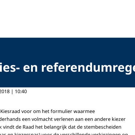
ies- en referendumrege
2018 | 10:40
 de Kiesraad voor om het formulier waarmee
derhands een volmacht verlenen aan een andere kiezer
ok vindt de Raad het belangrijk dat de stembescheiden
s en kiezerspas) voor de verschillende verkiezingen op