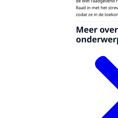
de Wet raadgevend re
Raad in met het str
zodat ze in de toeko
Meer over
onderwer