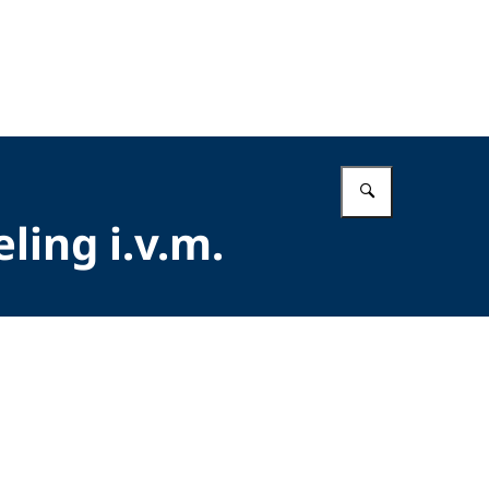
Vul in wat 
ling i.v.m.