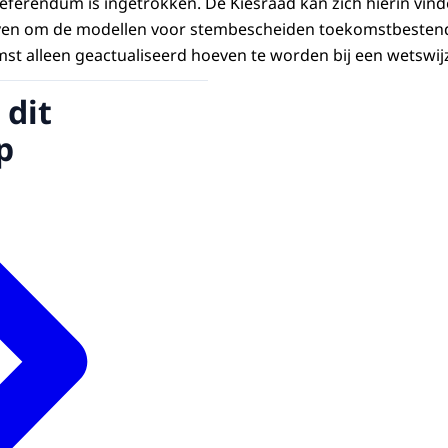
ferendum is ingetrokken. De Kiesraad kan zich hierin vin
even om de modellen voor stembescheiden toekomstbestend
mst alleen geactualiseerd hoeven te worden bij een wetswijz
 dit
p