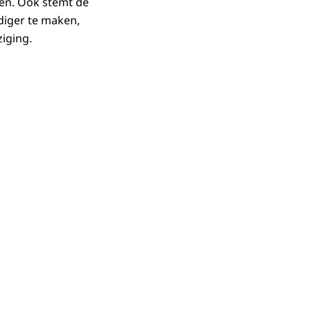
den. Ook stemt de
iger te maken,
iging.