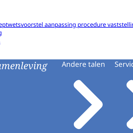
eptwetsvoorstel aanpassing procedure vaststelli
g
8
amenleving
Andere talen
Servi