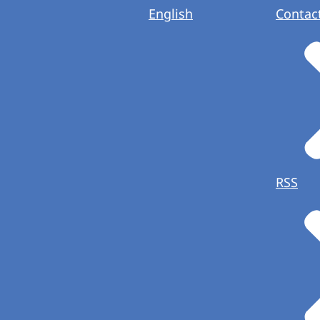
English
Contac
RSS