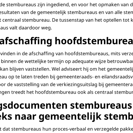
j de stembureaus zijn ingediend, en voor het opmaken van 
esultaten van de gemeentelijk stembureaus en van alle st
t centraal stembureau. De tussenstap van het optellen tot 
us valt daardoor weg.
afschaffing hoofdstembure
 vinden in de afschaffing van hoofdstembureaus, mits verze
binnen de wettelijke termijn op adequate wijze betrouwba
 kan blijven vaststellen. Wel adviseert hij om het gemeente
eau op te laten treden bij gemeenteraads- en eilandsraadsv
or de vaststelling van de verkiezingsuitslag bij gemeenter
ingen treedt het hoofdstembureau ook als centraal stembu
ngsdocumenten stembureaus
eks naar gemeentelijk stem
t dat stembureaus hun proces-verbaal en verzegelde pakke