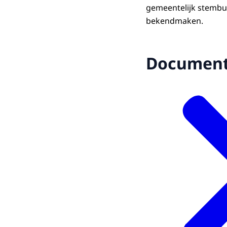
gemeentelijk stembur
bekendmaken.
Documen