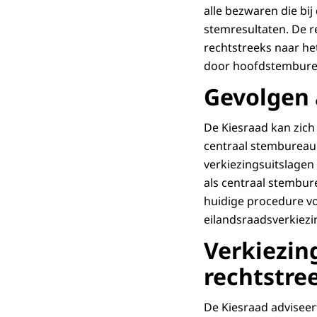
alle bezwaren die bi
stemresultaten. De r
rechtstreeks naar he
door hoofdstemburea
Gevolgen 
De Kiesraad kan zich
centraal stembureau 
verkiezingsuitslagen
als centraal stembur
huidige procedure vo
eilandsraadsverkiez
Verkiezi
rechtstre
De Kiesraad adviseer