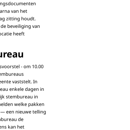
ezingsdocumenten
arna van het
g zitting houdt.
 de beveiliging van
catie heeft
ureau
voorstel - om 10.00
stembureaus
nte vaststelt. In
eau enkele dagen in
ijk stembureau in
 melden welke pakken
 — een nieuwe telling
embureau de
ens kan het