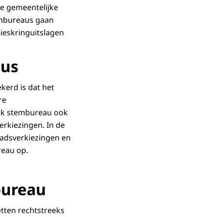
de gemeentelijke
embureaus gaan
kieskringuitslagen
aus
kerd is dat het
re
lijk stembureau ook
erkiezingen. In de
aadsverkiezingen en
reau op.
bureau
tten rechtstreeks