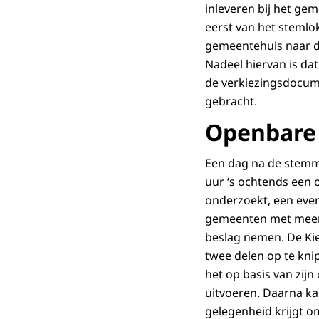
inleveren bij het ge
eerst van het steml
gemeentehuis naar de
Nadeel hiervan is dat
de verkiezingsdocum
gebracht.
Openbare 
Een dag na de stemm
uur ‘s ochtends een 
onderzoekt, een even
gemeenten met meer 
beslag nemen. De Kie
twee delen op te kni
het op basis van zij
uitvoeren. Daarna ka
gelegenheid krijgt o