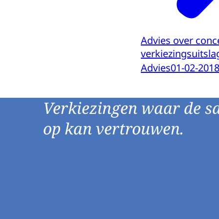
Advies over conc
verkiezingsuitsla
Advies
01-02-201
Verkiezingen waar de s
op kan vertrouwen.