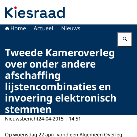
Naar de homepage van Kiesraad.nl
Home
Actueel
Nieuws
Vu
Tweede Kameroverleg
over onder andere
afschaffing
lijstencombinaties en
invoering elektronisch
stemmen
Nieuwsbericht
24-04-2015 | 14:51
Op woensdag 22 april vond een Algemeen Overleg