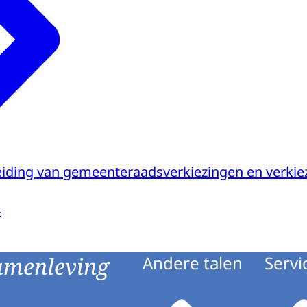
eiding van gemeenteraadsverkiezingen en verkie
4
amenleving
Andere talen
Servi