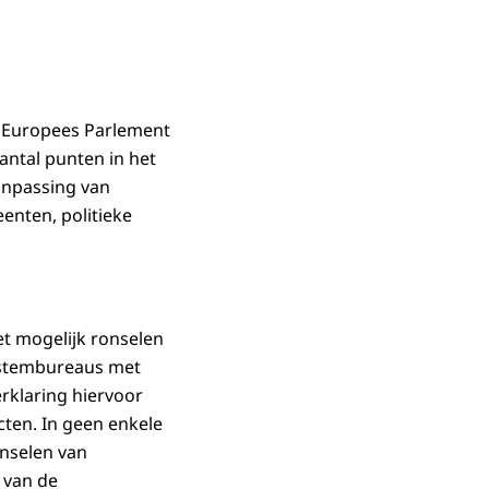
t Europees Parlement
ntal punten in het
anpassing van
enten, politieke
t mogelijk ronselen
 stembureaus met
rklaring hiervoor
ten. In geen enkele
nselen van
 van de