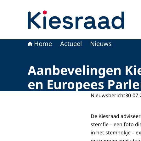
Naar de homepage van Kiesraad.nl
Home
Actueel
Nieuws
Aanbevelingen Ki
en Europees Parl
Nieuwsbericht
30-07-
De Kiesraad adviseer
stemfie – een foto di
in het stemhokje – ex
gespannen voet staa