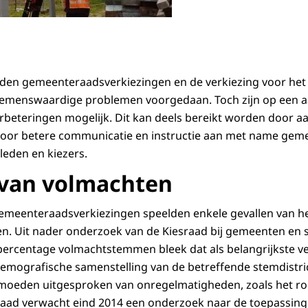
uden gemeenteraadsverkiezingen en de verkiezing voor he
emenswaardige problemen voorgedaan. Toch zijn op een aa
rbeteringen mogelijk. Dit kan deels bereikt worden door a
door betere communicatie en instructie aan met name geme
leden en kiezers.
 van volmachten
emeenteraadsverkiezingen speelden enkele gevallen van he
. Uit nader onderzoek van de Kiesraad bij gemeenten en
ercentage volmachtstemmen bleek dat als belangrijkste ve
mografische samenstelling van de betreffende stemdistric
rmoeden uitgesproken van onregelmatigheden, zoals het ro
raad verwacht eind 2014 een onderzoek naar de toepassing