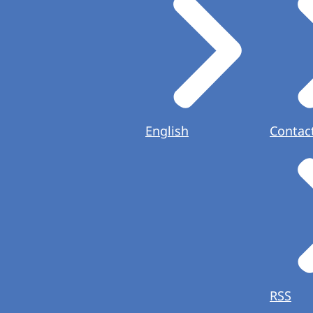
English
Contac
RSS