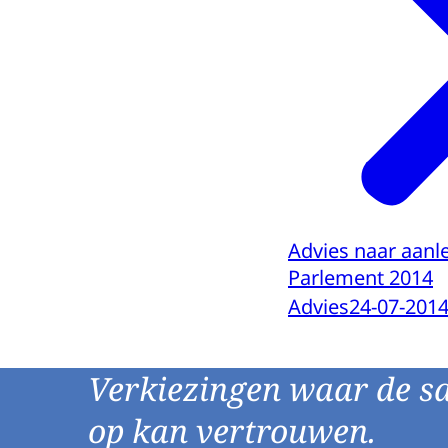
Advies naar aanl
Parlement 2014
Advies
24-07-201
Verkiezingen waar de s
op kan vertrouwen.