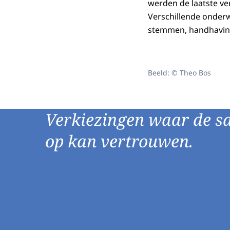
werden de laatste ve
Verschillende onderw
stemmen, handhaving
Beeld: © Theo Bos
Verkiezingen waar de s
op kan vertrouwen.