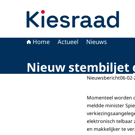
Naar de homepage van Kiesraad.nl
Home
Actueel
Nieuws
Nieuw stembiljet 
Nieuwsbericht
06-02-
Momenteel worden on
meldde minister Spie
verkiezingsaangeleg
elektronisch telbaar 
en makkelijker te ver