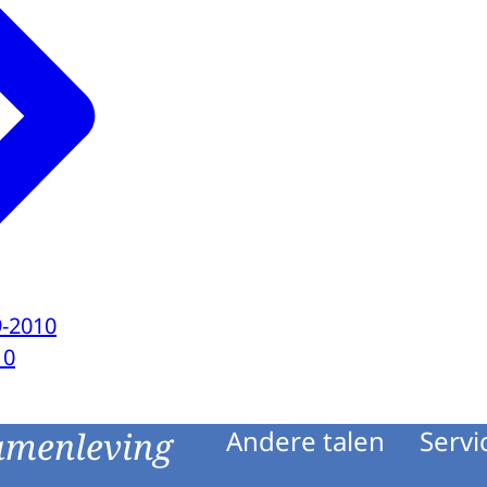
9-2010
10
amenleving
Andere talen
Servi