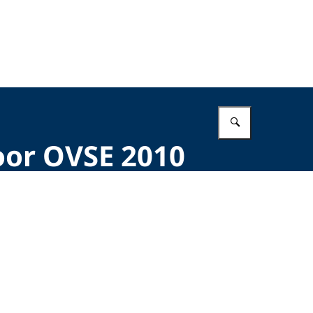
Vul in wat 
oor OVSE 2010