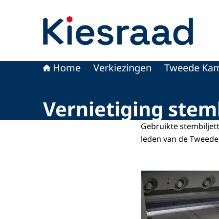
Naar de homepage van Kiesraad.nl
Home
Verkiezingen
Tweede Kam
Vernietiging ste
Gebruikte stembilje
leden van de Tweede 