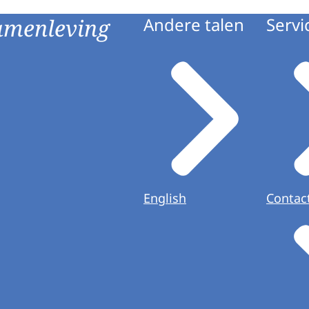
amenleving
Andere talen
Servi
English
Contac