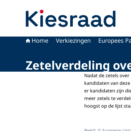
Naar de homepage van Kiesraad.nl
Home
Verkiezingen
Europees Pa
Zetelverdeling ov
Nadat de zetels over 
kandidaten van deze p
er kandidaten zijn 
meer zetels te verdel
hoogst op de lijst sta
Beeld: © European Unio