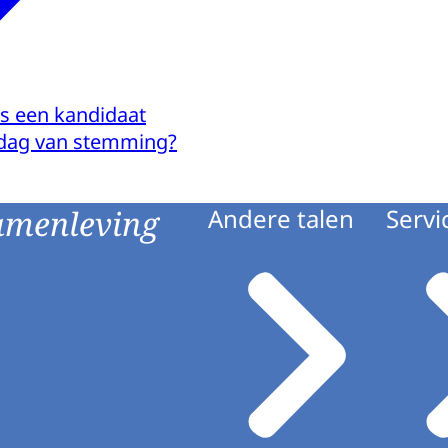
ls een kandidaat
e dag van stemming?
amenleving
Andere talen
Servi