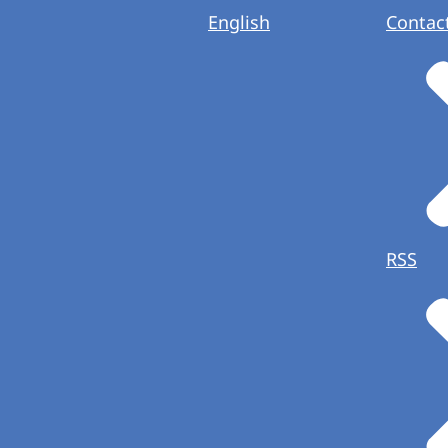
English
Contac
RSS