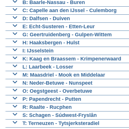
B: Baarle-Nassau - Buren
C: Capelle aan den IJssel - Culemborg
D: Dalfsen - Duiven
E: Echt-Susteren - Etten-Leur
G: Geertruidenberg - Gulpen-Wittem
H: Haaksbergen - Hulst
I: IJsselstein
K: Kaag en Braassem - Krimpenerwaard
L: Laarbeek - Losser
M: Maasdriel - Mook en Middelaar
N: Neder-Betuwe - Nunspeet
O: Oegstgeest - Overbetuwe
P: Papendrecht - Putten
R: Raalte - Rucphen
S: Schagen - Súdwest-Fryslân
T: Terneuzen - Tytsjerksteradiel