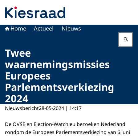
Naar de homepage van Kiesraad.nl
Home
Actueel
Nieuws
Vu
Twee
waarnemingsmissies
Europees
Parlementsverkiezing
2024
Nieuwsbericht
28-05-2024 | 14:17
De OVSE en Election-Watch.eu bezoeken Nederland
rondom de Europees Parlementsverkiezing van 6 juni