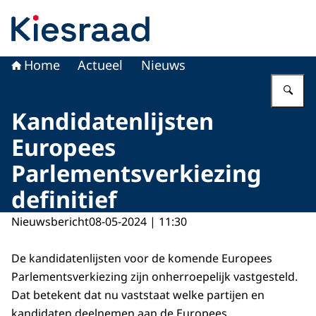
Naar de homepage van Kiesraad.nl
Home
Actueel
Nieuws
Vu
Kandidatenlijsten
Europees
Parlementsverkiezing
definitief
Nieuwsbericht
08-05-2024 | 11:30
De kandidatenlijsten voor de komende Europees
Parlementsverkiezing zijn onherroepelijk vastgesteld.
Dat betekent dat nu vaststaat welke partijen en
kandidaten deelnemen aan de Europees