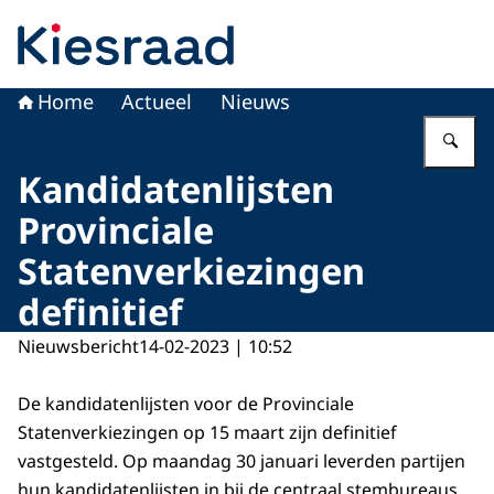
Naar de homepage van Kiesraad.nl
Home
Actueel
Nieuws
Vu
Kandidatenlijsten
Provinciale
Statenverkiezingen
definitief
Nieuwsbericht
14-02-2023 | 10:52
De kandidatenlijsten voor de Provinciale
Statenverkiezingen op 15 maart zijn definitief
vastgesteld. Op maandag 30 januari leverden partijen
hun kandidatenlijsten in bij de centraal stembureaus