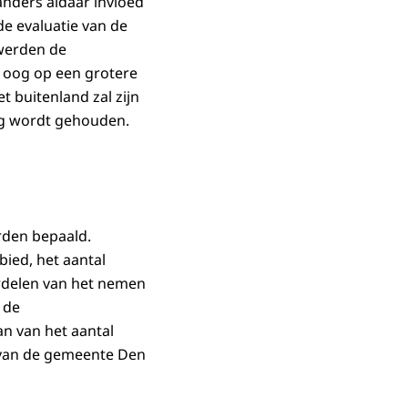
anders aldaar invloed
de evaluatie van de
 werden de
t oog op een grotere
 buitenland zal zijn
zing wordt gehouden.
rden bepaald.
ied, het aantal
ordelen van het nemen
 de
an van het aantal
r van de gemeente Den