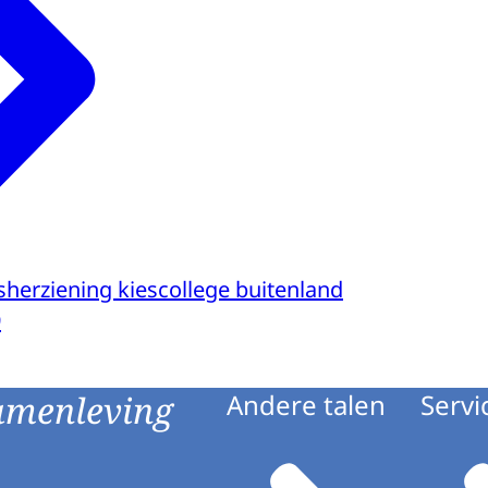
herziening kiescollege buitenland
9
amenleving
Andere talen
Servi