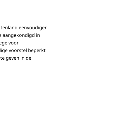
itenland eenvoudiger
is aangekondigd in
lege voor
dige voorstel beperkt
 te geven in de