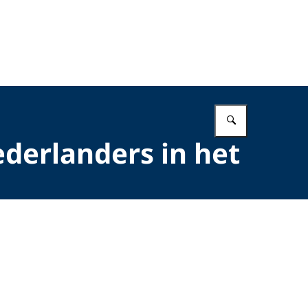
Vul in wat 
ederlanders in het