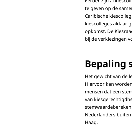
Eerder zijn al kiesc
te geven op de samen
Caribische kiescolle
kiescolleges aldaar 
opkomst. De Kiesraad
bij de verkiezingen v
Bepaling
Het gewicht van de l
Hiervoor kan worden 
mensen dat een stem 
van kiesgerechtigdhe
stemwaardeberekening
Nederlanders buiten 
Haag.