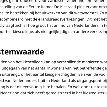
olleges geïntroduceerd voor Caribisch Nederland, om Nederl
stelling van de Eerste Kamer. De Kiesraad pleit ervoor om 
ges te betrekken bij het uitwerken van dit wetsvoorstel. Zo
gecombineerd met de eilandsraadsverkiezingen. Dit met he
 vraagt zich af hoe groot het animo van Nederlanders in het
oor het kiescollege, als niet gelijktijdig een andere verkie
 stemwaarde
eden van het kiescollege kan op verschillende manieren wo
uitgegaan van het aantal inwoners van het betreffende geb
uitbrengt, of het aantal kiesgerechtigden. Een van de vo
id van Nederlanders buiten Nederland als uitgangspunt bij
 is dat dit eenvoudig is te bepalen. En wel: door uit te ga
Nederland dat zich heeft geregistreerd in het kiesregiste