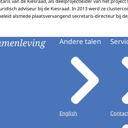
aris van de Kiesraad, als deelprojectleider van het project
juridisch adviseur bij de Kiesraad. In 2013 werd ze cluster
co
eleid alsmede plaatsvervangend secretaris-directeur bij de
amenleving
Andere talen
Servi
English
Contac