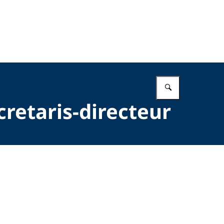
Vul in wat 
retaris-directeur