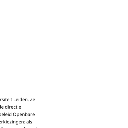
iteit Leiden. Ze
de directie
ebeleid Openbare
erkiezingen: als