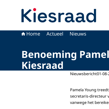
Naar de homepage van Kiesraad.nl
Home
Actueel
Nieuws
Benoeming Pamela
Kiesraad
Nieuwsbericht
01-08-
Pamela Young treedt
secretaris-directeur 
vanwege het bereiken