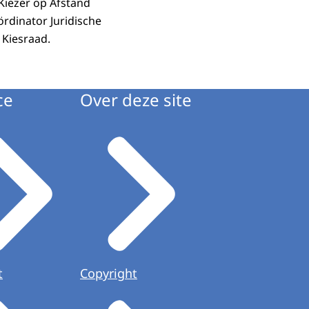
 Kiezer op Afstand
ördinator
Juridische
 Kiesraad.
ce
Over deze site
t
Copyright