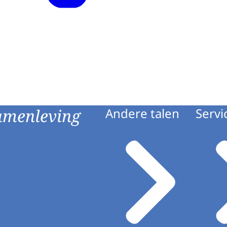
amenleving
Andere talen
Servi