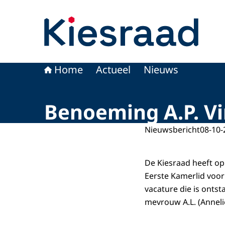
Naar de homepage van Kiesraad.nl
Home
Actueel
Nieuws
Benoeming A.P. Vi
Nieuwsbericht
08-10-
De Kiesraad heeft op
Eerste Kamerlid voor
vacature die is ontst
mevrouw A.L. (Annel