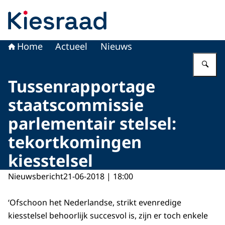
Naar de homepage van Kiesraad.nl
Home
Actueel
Nieuws
Vu
Tussenrapportage
staatscommissie
parlementair stelsel:
tekortkomingen
kiesstelsel
Nieuwsbericht
21-06-2018 | 18:00
‘Ofschoon het Nederlandse, strikt evenredige
kiesstelsel behoorlijk succesvol is, zijn er toch enkele