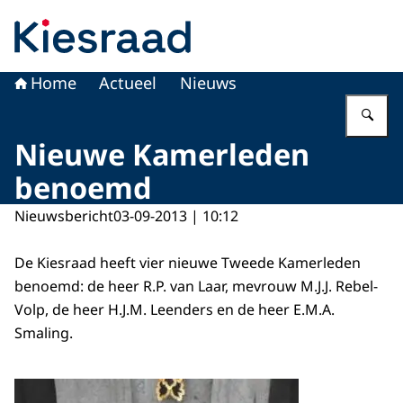
Naar de homepage van Kiesraad.nl
Home
Actueel
Nieuws
Vu
Nieuwe Kamerleden
benoemd
Nieuwsbericht
03-09-2013 | 10:12
De Kiesraad heeft vier nieuwe Tweede Kamerleden
benoemd: de heer R.P. van Laar, mevrouw M.J.J. Rebel-
Volp, de heer H.J.M. Leenders en de heer E.M.A.
Smaling.